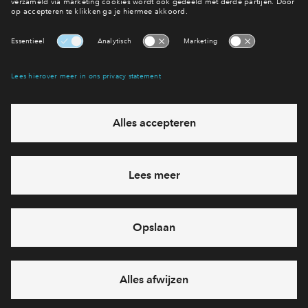
Interesse? Meld je dan snel aan
Hiermee blijf je op de hoogte van het belangrijkste nieuws en
eventuele projecten
Ja, ik wil mij aanmelden
Heb je een vraag en wil je direct antwoord? Bel ons op
088
712 27 31
6 dagen per week beschikbaar (behalve tijdens
feestdagen)
vandaag van
10:00 - 13:00 uur