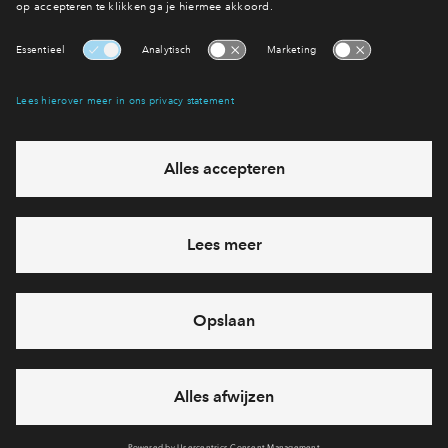
Bekijk de woningen
Interesse? Meld je dan snel aan
Hiermee blijf je op de hoogte van het belangrijkste nieuws en
eventuele projecten
Ja, ik wil mij aanmelden
Heb je een vraag en wil je direct antwoord? Bel ons op
088
712 27 31
6 dagen per week beschikbaar (behalve tijdens
feestdagen)
vandaag van
09:00 - 18:00 uur
via chat en telefoon