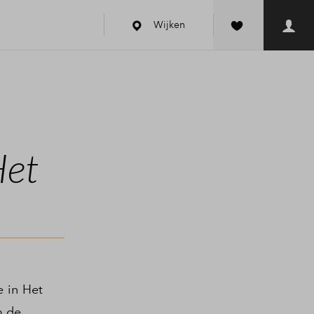
Wijken
Het
 in Het
m de