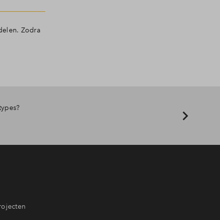
delen. Zodra
types?
rojecten