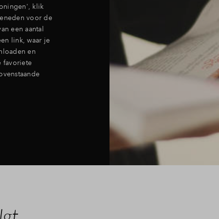
ningen', klik
 beneden voor de
van een aantal
n link, waar je
nloaden en
 favoriete
ovenstaande
lgt