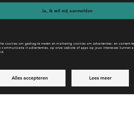
Ja, ik wil mij aanmelden
b je een vraag en wil je direct antwoord? Bel ons op
088 712 27 
6 dagen per week beschikbaar (behalve tijdens feestdagen)
vandaag van
10:00 - 13:00 uur
via chat en telefoon
Laat een bericht achter